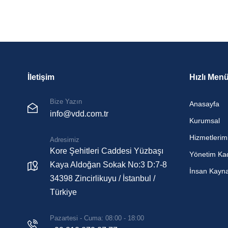
İletişim
Hızlı Men
Bize Yazın
Anasayfa
info@vdd.com.tr
Kurumsal
Hizmetlerim
Adresimiz
Kore Şehitleri Caddesi Yüzbaşı
Yönetim Ka
Kaya Aldoğan Sokak No:3 D:7-8
İnsan Kayna
34398 Zincirlikuyu / İstanbul /
Türkiye
Pazartesi - Cuma: 08:00 - 18:00