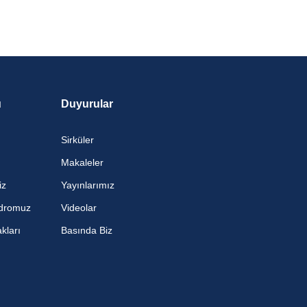
ü
Duyurular
Sirküler
Makaleler
iz
Yayınlarımız
dromuz
Videolar
kları
Basında Biz