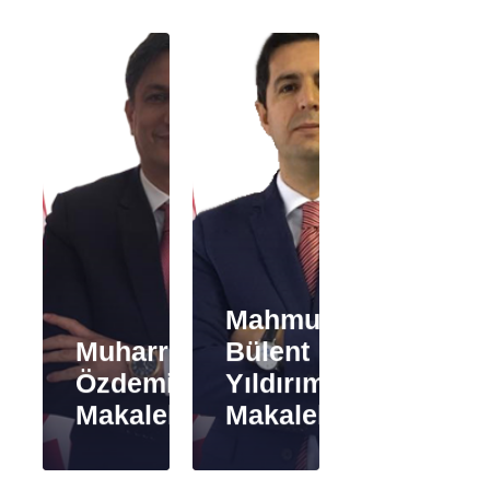
Mahmut
Muharrem
Bülent
Özdemir
Yıldırım
Makaleleri
Makaleleri