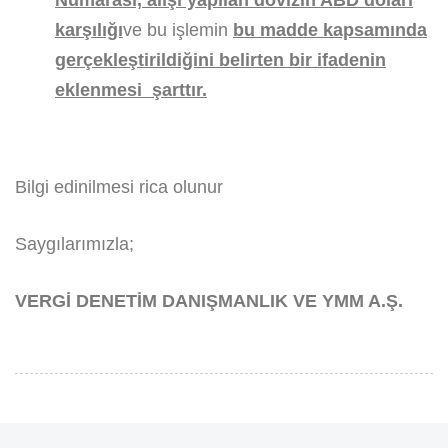
karşılığı
ve bu işlemin
bu madde kapsamında
gerçekleştirildiğini belirten bir ifadenin
eklenmesi
şarttır.
Bilgi edinilmesi rica olunur
Saygılarımızla;
VERGİ DENETİM DANIŞMANLIK VE YMM A.Ş.