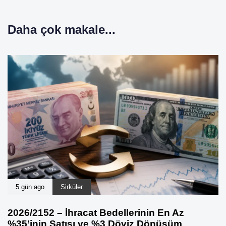
Daha çok makale...
5 gün ago
Sirküler
2026/2152 – İhracat Bedellerinin En Az
%35’inin Satışı ve %3 Döviz Dönüşüm