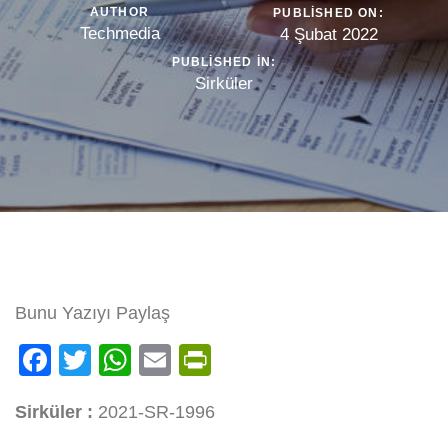
AUTHOR
PUBLISHED ON:
Techmedia
4 Şubat 2022
PUBLISHED IN:
Sirküler
Bunu Yazıyı Paylaş
Facebook
Twitter
WhatsApp
Email
PrintFriendly
Sirküler :
2021-SR-1996