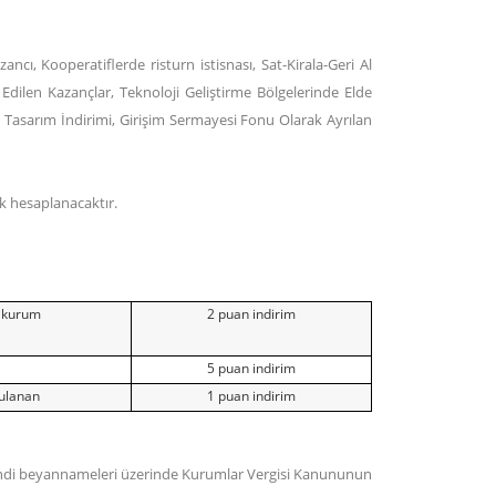
ncı, Kooperatiflerde risturn istisnası, Sat-Kirala-Geri Al
Edilen Kazançlar, Teknoloji Geliştirme Bölgelerinde Elde
e Tasarım İndirimi, Girişim Sermayesi Fonu Olarak Ayrılan
k hesaplanacaktır.
t kurum
2 puan indirim
5 puan indirim
gulanan
1 puan indirim
n kendi beyannameleri üzerinde Kurumlar Vergisi Kanununun