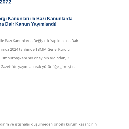
-2072
ergi Kanunları ile Bazı Kanunlarda
ına Dair Kanun Yayımlandı!
 ile Bazı Kanunlarda Değişiklik Yapılmasına Dair
emmuz 2024 tarihinde TBMM Genel Kurulu
, Cumhurbaşkanı'nın onayının ardından, 2
 Gazete’de yayımlanarak yürürlüğe girmiştir.
indirim ve istisnalar düşülmeden önceki kurum kazancının