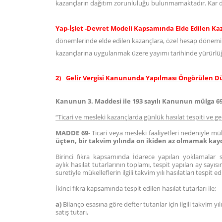
kazançların dağıtım zorunluluğu bulunmamaktadır. Kar dağ
Yap-İşlet -Devret Modeli Kapsamında Elde Edilen K
dönemlerinde elde edilen kazançlara, özel hesap dönemin
kazançlarına uygulanmak üzere yayımı tarihinde yürürlüğe
2)
Gelir Vergisi Kanununda Yapılması Öngörülen 
Kanunun 3. Maddesi ile 193 sayılı Kanunun mülga 69 
“Ticari ve mesleki kazançlarda günlük hasılat tespiti ve ge
MADDE 69
- Ticari veya mesleki faaliyetleri nedeniyle 
üçten, bir takvim yılında on ikiden az olmamak kay
Birinci fıkra kapsamında İdarece yapılan yoklamalar so
aylık hasılat tutarlarının toplamı, tespit yapılan ay sayıs
suretiyle mükelleflerin ilgili takvim yılı hasılatları tespit edi
İkinci fıkra kapsamında tespit edilen hasılat tutarları ile;
a)
Bilanço esasına göre defter tutanlar için ilgili takvim yı
satış tutarı,