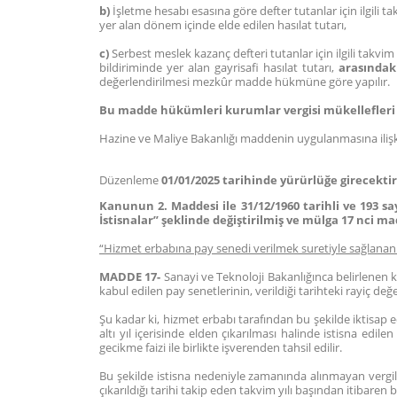
b)
İşletme hesabı esasına göre defter tutanlar için ilgili t
yer alan dönem içinde elde edilen hasılat tutarı,
c)
Serbest meslek kazanç defteri tutanlar için ilgili takvim
bildiriminde yer alan gayrisafi hasılat tutarı,
arasındak
değerlendirilmesi mezkûr madde hükmüne göre yapılır.
Bu madde hükümleri kurumlar vergisi mükellefleri
Hazine ve Maliye Bakanlığı maddenin uygulanmasına ilişkin
Düzenleme
01/01/2025 tarihinde yürürlüğe girecektir
Kanunun 2. Maddesi ile 31/12/1960 tarihli ve 193 sa
İstisnalar” şeklinde değiştirilmiş ve mülga 17 nci ma
“Hizmet erbabına pay senedi verilmek suretiyle sağlanan 
MADDE 17-
Sanayi ve Teknoloji Bakanlığınca belirlenen kr
kabul edilen pay senetlerinin, verildiği tarihteki rayiç değe
Şu kadar ki, hizmet erbabı tarafından bu şekilde iktisap ed
altı yıl içerisinde elden çıkarılması halinde istisna edile
gecikme faizi ile birlikte işverenden tahsil edilir.
Bu şekilde istisna nedeniyle zamanında alınmayan vergile
çıkarıldığı tarihi takip eden takvim yılı başından itibaren b