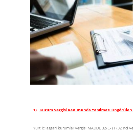
1)
Kurum Vergisi Kanununda Yapılması Öngörülen
Yurt içi asgari kurumlar vergisi MADDE 32/C- (1) 32 nci