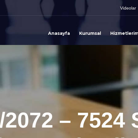
Videolar
Anasayfa
Kurumsal
Hizmetlerim
/2072 – 7524 S