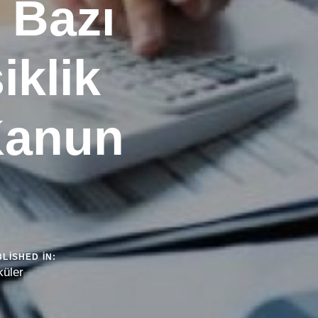
e Bazı
iklik
Kanun
LISHED IN:
küler