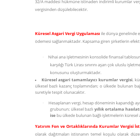
32/A maddesi hükmüne istinaden indirimli kurumlar verg
vergisinden düşülebilecektir.
Küresel Asgari Vergi Uygulaması
ile dünya genelinde el
ödemesi sağlanmaktadır. Kapsama giren şirketlerin efekt
Nihai ana işletmesinin konsolide finansal tablosu
·
karşılığı Türk Lirası sınırını aşan çok uluslu işle
konusunu oluşturmaktadır.
Küresel asgari tamamlayıcı kurumlar vergisi
, k
ülkesel bazlı kazanç toplamından; o ülkede bulunan bağlı 
suretiyle tespit olunacaktır.
Hesaplanan vergi, hesap döneminin kapandığı ayı i
·
grubunun; ülkesel bazlı
yıllık ortalama hasılat
ise
bu ülkede bulunan bağlı işletmelerin küresel as
Yatırım Fon ve Ortaklıklarında Kurumlar Vergisi İs
olarak dağıtmaları istisnanın temel koşulu olarak düz