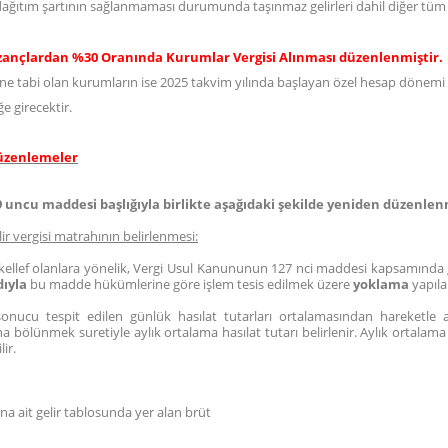
ıtım şartının sağlanmaması durumunda taşınmaz gelirleri dahil diğer tüm gel
azançlardan %30 Oranında Kurumlar Vergisi Alınması düzenlenmiştir.
e tabi olan kurumların ise 2025 takvim yılında başlayan özel hesap dönemi 
 girecektir.
Düzenlemeler
uncu maddesi başlığıyla birlikte aşağıdaki şekilde yeniden düzenlenm
lir vergisi matrahının belirlenmesi:
mükellef olanlara yönelik, Vergi Usul Kanununun 127 nci maddesi kapsamında 
dıyla
bu madde hükümlerine göre işlem tesis edilmek üzere
yoklama
yapılab
nucu tespit edilen günlük hasılat tutarları ortalamasından hareketle ay
ına bölünmek suretiyle aylık ortalama hasılat tutarı belirlenir. Aylık ortalama 
lir.
lına ait gelir tablosunda yer alan brüt