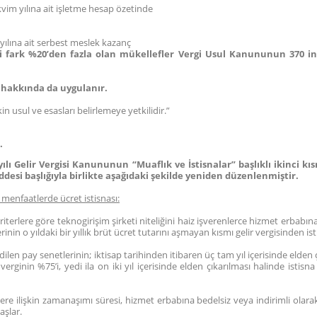
akvim yılına ait işletme hesap özetinde
 yılına ait serbest meslek kazanç
i fark %20’den fazla olan mükellefler Vergi Usul Kanununun 370 
 hakkında da uygulanır.
 usul ve esasları belirlemeye yetkilidir.”
.
yılı Gelir Vergisi Kanununun “Muaflık ve İstisnalar” başlıklı ikinci
ddesi başlığıyla birlikte aşağıdaki şekilde yeniden düzenlenmiştir.
menfaatlerde ücret istisnası:
iterlere göre teknogirişim şirketi niteliğini haiz işverenlerce hizmet erbabına
rinin o yıldaki bir yıllık brüt ücret tutarını aşmayan kısmı gelir vergisinden ist
ilen pay senetlerinin; iktisap tarihinden itibaren üç tam yıl içerisinde elden 
n verginin %75’i, yedi ila on iki yıl içerisinde elden çıkarılması halinde istis
re ilişkin zamanaşımı süresi, hizmet erbabına bedelsiz veya indirimli olara
aşlar.