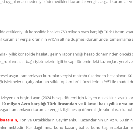
isi uygulaması nedeniyle ödemedikleri kurumlar vergisi, asgari kurumlar 
de ettikleri yıllık konsolide hasılatı 750 milyon Avro karşılığı Türk Lirasını a
if kurumlar vergisi oranının %15’in altına düşmesi durumunda, tamamlama a
ndaki yıllık konsolide hasılatı, gelirin raporlandığı hesap döneminden öncek
tme gruplarına ait bağlı işletmelerin ilgili hesap dönemindeki kazançları, yerel
üresel asgari tamamlayıcı kurumlar vergisi matrahı üzerinden hesaplanır. Kü
işletmelerin çalışanlarının yıllık toplam brüt ücretlerinin %5’i ile maddi du
zleyen on beşinci ayın (2024 hesap dönemi için izleyen onsekizinci ayın) so
ı 10 milyon Avro karşılığı Türk lirasından ve ülkesel bazlı yıllık ortal
gari tamamlayıcı kurumlar vergisi, ilgili hesap dönemi için sıfır olarak kabul e
tisnasının,
Fon ve Ortaklıkların Gayrimenkul Kazançlarının En Az % 50’sini
enlenmektedir. Kar dağıtımına konu kazanç bahse konu taşınmazlardan eld