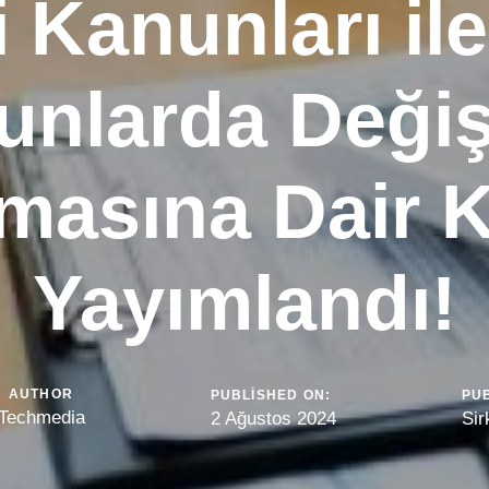
 Kanunları il
nlarda Değiş
lmasına Dair 
Yayımlandı!
AUTHOR
PUBLISHED ON:
PUB
Techmedia
2 Ağustos 2024
Sir