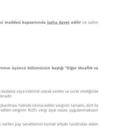
inci maddesi kapsamında
izaha davet
edilir
ve izahın
 kısmının üçüncü bölümünün başlığı “Diğer Muaflık ve
 bedelsiz veya indirimli olarak verilen ve ücret niteliğinde
isnadır.
çıkarılması halinde istisna edilen verginin tamamı, dört ila
na edilen verginin %25’i, vergi ziyaı cezası uygulanmaksızın
k verilen pay senetlerinin hizmet erbabı tarafından elden