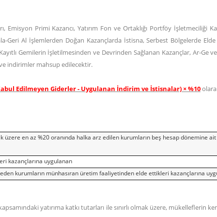
, Emisyon Primi Kazancı, Yatırım Fon ve Ortaklığı Portföy İşletmeciliği Kaza
la-Geri Al İşlemlerden Doğan Kazançlarda İstisna, Serbest Bölgelerde Elde 
e Kayıtlı Gemilerin İşletilmesinden ve Devrinden Sağlanan Kazançlar, Ar-Ge v
a ve indirimler mahsup edilecektir.
abul Edilmeyen Giderler - Uygulanan İndirim ve İstisnalar) × %10
olara
mek üzere en az %20 oranında halka arz edilen kurumların beş hesap dönemine ai
leri kazançlarına uygulanan
tigal eden kurumların münhasıran üretim faaliyetinden elde ettikleri kazançlarına uy
 kapsamındaki yatırıma katkı tutarları ile sınırlı olmak üzere, mükellefleri