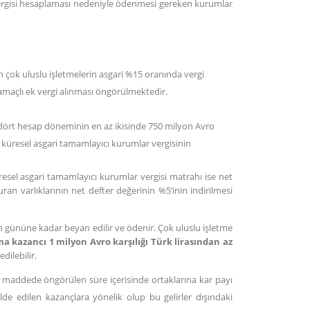
vergisi hesaplaması nedeniyle ödenmesi gereken kurumlar
şan çok uluslu işletmelerin asgari %15 oranında vergi
maçlı ek vergi alınması öngörülmektedir.
i dört hesap döneminin en az ikisinde 750 milyon Avro
 ve küresel asgari tamamlayıcı kurumlar vergisinin
resel asgari tamamlayıcı kurumlar vergisi matrahı ise net
ran varlıklarının net defter değerinin %5’inin indirilmesi
n gününe kadar beyan edilir ve ödenir. Çok uluslu işletme
ama kazancı 1 milyon Avro karşılığı Türk lirasından az
dilebilir.
n maddede öngörülen süre içerisinde ortaklarına kar payı
e edilen kazançlara yönelik olup bu gelirler dışındaki