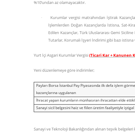
%10’undan az olamayacaktır.
Kurumlar vergisi matrahından İştirak Kazançları
·
İşlemlerden Doğan Kazançlarda İstisna, Sat-Kira
Edilen Kazançlar, Türk Uluslararası Gemi Sicilin
Tutarlar, Korumalı İşyeri İndirimi gibi bazı istisn
Yurt İçi Asgari Kurumlar Vergisi
(Ticari Kar + Kanunen K
Yeni düzenlemeye göre indirimler;
Payları Borsa İstanbul Pay Piyasasında ilk defa işlem gör
kazançlarına uygulanan
İhracat yapan kurumların münhasıran ihracattan elde ettik
Sanayi sicil belgesini haiz ve fiilen üretim faaliyetiyle iş
Sanayi ve Teknoloji Bakanlığından alınan teşvik belgeleri