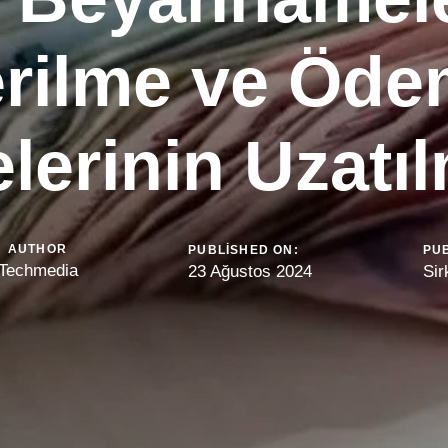
rilme ve Öd
lerinin Uzatı
AUTHOR
PUBLISHED ON:
PUB
Techmedia
23 Ağustos 2024
Sir