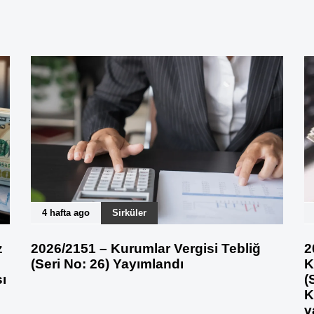
4 hafta ago
Sirküler
z
2026/2151 – Kurumlar Vergisi Tebliğ
2
(Seri No: 26) Yayımlandı
K
ı
(
K
v