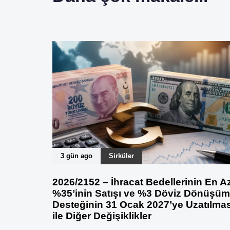
3 gün ago
Sirküler
2026/2152 – İhracat Bedellerinin En A
%35’inin Satışı ve %3 Döviz Dönüşüm
Desteğinin 31 Ocak 2027’ye Uzatılmas
ile Diğer Değişiklikler