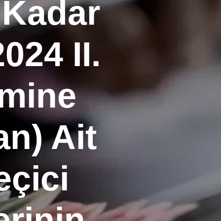
 Kadar
024 II.
emine
n) Ait
eçici
rinin