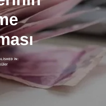
eme
lması
LISHED IN:
küler