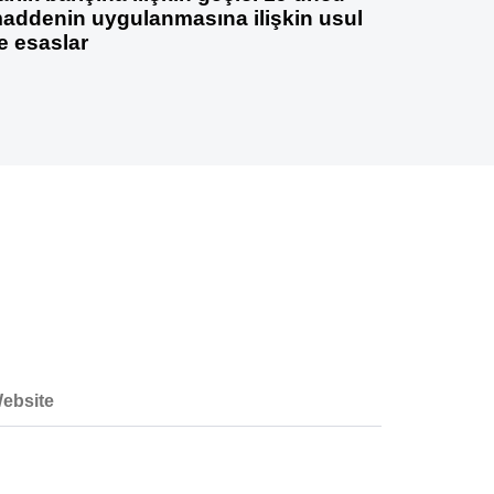
addenin uygulanmasına ilişkin usul
e esaslar