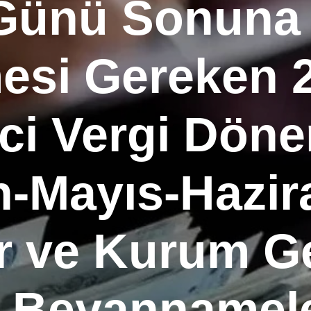
Günü Sonuna
esi Gereken 2
ci Vergi Dön
n-Mayıs-Hazira
r ve Kurum G
i Beyannamele