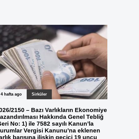
4 hafta ago
Sirküler
026/2150 – Bazı Varlıkların Ekonomiye
azandırılması Hakkında Genel Tebliğ
Seri No: 1) ile 7582 sayılı Kanun’la
urumlar Vergisi Kanunu’na eklenen
arlık barışına ilişkin geçici 19 uncu