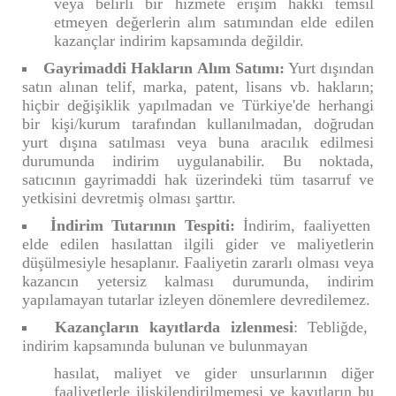
veya belirli bir hizmete erişim hakkı temsil
etmeyen değerlerin alım satımından elde edilen
kazançlar indirim kapsamında değildir.
Gayrimaddi Hakların Alım Satımı:
Yurt dışından
satın alınan telif, marka, patent, lisans vb. hakların;
hiçbir değişiklik yapılmadan ve Türkiye'de herhangi
bir kişi/kurum tarafından kullanılmadan, doğrudan
yurt dışına satılması veya buna aracılık edilmesi
durumunda indirim uygulanabilir. Bu noktada,
satıcının gayrimaddi hak üzerindeki tüm tasarruf ve
yetkisini devretmiş olması şarttır.
İndirim Tutarının Tespiti:
İndirim, faaliyetten
elde edilen hasılattan ilgili gider ve maliyetlerin
düşülmesiyle hesaplanır. Faaliyetin zararlı olması veya
kazancın yetersiz kalması durumunda, indirim
yapılamayan tutarlar izleyen dönemlere devredilemez.
Kazançların kayıtlarda izlenmesi
: Tebliğde,
indirim kapsamında bulunan ve bulunmayan
hasılat, maliyet ve gider unsurlarının diğer
faaliyetlerle ilişkilendirilmemesi ve kayıtların bu