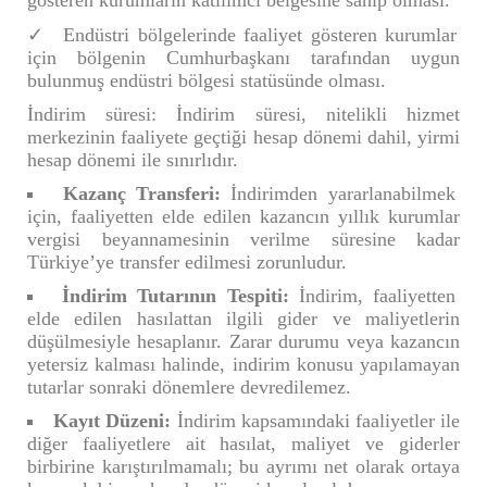
gösteren kurumların katılımcı belgesine sahip olması.
Endüstri bölgelerinde faaliyet gösteren kurumlar
için bölgenin Cumhurbaşkanı tarafından uygun
bulunmuş endüstri bölgesi statüsünde olması.
İndirim süresi: İndirim süresi, nitelikli hizmet
merkezinin faaliyete geçtiği hesap dönemi dahil, yirmi
hesap dönemi ile sınırlıdır.
Kazanç Transferi:
İndirimden yararlanabilmek
için, faaliyetten elde edilen kazancın yıllık kurumlar
vergisi beyannamesinin verilme süresine kadar
Türkiye’ye transfer edilmesi zorunludur.
İndirim Tutarının Tespiti:
İndirim, faaliyetten
elde edilen hasılattan ilgili gider ve maliyetlerin
düşülmesiyle hesaplanır. Zarar durumu veya kazancın
yetersiz kalması halinde, indirim konusu yapılamayan
tutarlar sonraki dönemlere devredilemez.
Kayıt Düzeni:
İndirim kapsamındaki faaliyetler ile
diğer faaliyetlere ait hasılat, maliyet ve giderler
birbirine karıştırılmamalı; bu ayrımı net olarak ortaya