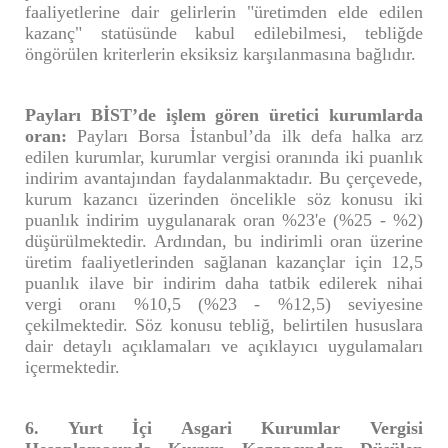
faaliyetlerine dair gelirlerin "üretimden elde edilen
kazanç" statüsünde kabul edilebilmesi, tebliğde
öngörülen kriterlerin eksiksiz karşılanmasına bağlıdır.
Payları BİST’de işlem gören üretici kurumlarda
oran:
Payları Borsa İstanbul’da ilk defa halka arz
edilen kurumlar, kurumlar vergisi oranında iki puanlık
indirim avantajından faydalanmaktadır. Bu çerçevede,
kurum kazancı üzerinden öncelikle söz konusu iki
puanlık indirim uygulanarak oran %23'e (%25 - %2)
düşürülmektedir. Ardından, bu indirimli oran üzerine
üretim faaliyetlerinden sağlanan kazançlar için 12,5
puanlık ilave bir indirim daha tatbik edilerek nihai
vergi oranı %10,5 (%23 - %12,5) seviyesine
çekilmektedir. Söz konusu tebliğ, belirtilen hususlara
dair detaylı açıklamaları ve açıklayıcı uygulamaları
içermektedir.
6. Yurt İçi Asgari Kurumlar Vergisi