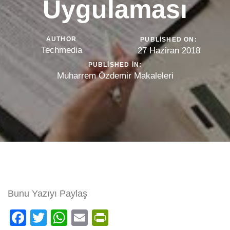
Uygulaması
AUTHOR
PUBLISHED ON:
Techmedia
27 Haziran 2018
PUBLISHED IN:
Muharrem Özdemir Makaleleri
Bunu Yazıyı Paylaş
Facebook
Twitter
WhatsApp
Email
PrintFriendly