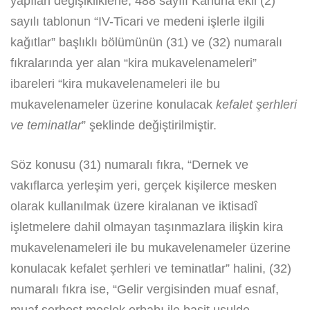
yapılan değişikliklerle; 488 sayılı Kanuna ekli (2)
sayılı tablonun “IV-Ticari ve medeni işlerle ilgili
kağıtlar” başlıklı bölümünün (31) ve (32) numaralı
fıkralarında yer alan “kira mukavelenameleri”
ibareleri “kira mukavelenameleri ile bu
mukavelenameler üzerine konulacak
kefalet şerhleri
ve teminatlar
” şeklinde değiştirilmiştir.
Söz konusu (31) numaralı fıkra, “Dernek ve
vakıflarca yerleşim yeri, gerçek kişilerce mesken
olarak kullanılmak üzere kiralanan ve iktisadî
işletmelere dahil olmayan taşınmazlara ilişkin kira
mukavelenameleri ile bu mukavelenameler üzerine
konulacak kefalet şerhleri ve teminatlar” halini, (32)
numaralı fıkra ise, “Gelir vergisinden muaf esnaf,
muaf serbest meslek erbabı ile basit usulde