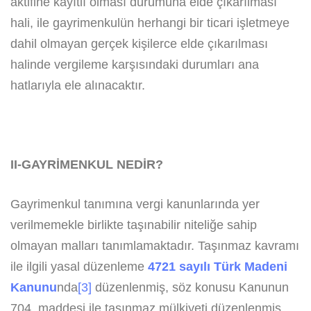
aktifine kayıtlı olması durumuna elde çıkarılması
hali, ile gayrimenkulün herhangi bir ticari işletmeye
dahil olmayan gerçek kişilerce elde çıkarılması
halinde vergileme karşısındaki durumları ana
hatlarıyla ele alınacaktır.
II-GAYRİMENKUL NEDİR?
Gayrimenkul tanımına vergi kanunlarında yer
verilmemekle birlikte taşınabilir niteliğe sahip
olmayan malları tanımlamaktadır. Taşınmaz kavramı
ile ilgili yasal düzenleme
4721 sayılı Türk Madeni
Kanunu
nda
[3]
düzenlenmiş, söz konusu Kanunun
704. maddesi ile taşınmaz mülkiyeti düzenlenmiş