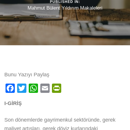
PUBLISHED IN:
Mahmut Bülent Yıldırım Makaleleri
Bunu Yazıyı Paylaş
Facebook
Twitter
WhatsApp
Email
PrintFriendly
I-GİRİŞ
Son dönemlerde gayrimenkul sektöründe, gerek
maliyet artışları, gerek döviz kurlarındaki