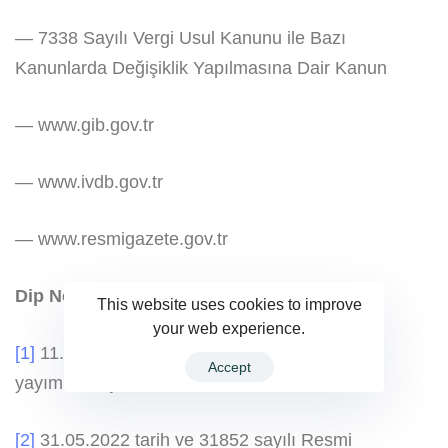
— 7338 Sayılı Vergi Usul Kanunu ile Bazı
Kanunlarda Değişiklik Yapılmasına Dair Kanun
— www.gib.gov.tr
— www.ivdb.gov.tr
— www.resmigazete.gov.tr
Dip Notlar:
This website uses cookies to improve
your web experience.
[1]
11.06.2022 tarihli Resmi Gazete’de
Accept
yayımlanmıştır.
[2]
31.05.2022 tarih ve 31852 sayılı Resmi