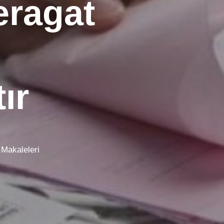
eragat
ır
Makaleleri