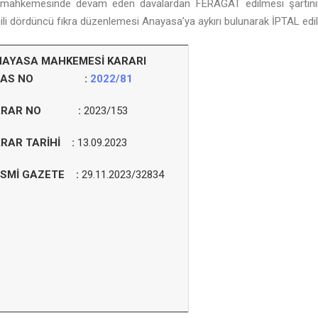
i mahkemesinde devam eden davalardan FERAGAT edilmesi şartının b
gili dördüncü fıkra düzenlemesi Anayasa’ya aykırı bulunarak İPTAL edil
AYASA MAHKEMESİ KARARI
SAS NO :
2022/81
ARAR NO :
2023/153
RAR TARİHİ :
13.09.2023
SMİ GAZETE :
29.11.2023/32834