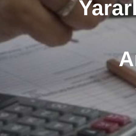
Yarar
A