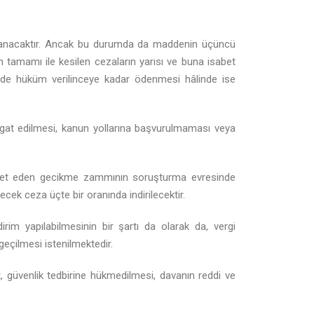
gulanacaktır. Ancak bu durumda da maddenin üçüncü
n tamamı ile kesilen cezaların yarısı ve buna isabet
de hüküm verilinceye kadar ödenmesi hâlinde ise
gat edilmesi, kanun yollarına başvurulmaması veya
sabet eden gecikme zammının soruşturma evresinde
ek ceza üçte bir oranında indirilecektir.
m yapılabilmesinin bir şartı da olarak da, vergi
çilmesi istenilmektedir.
 güvenlik tedbirine hükmedilmesi, davanın reddi ve