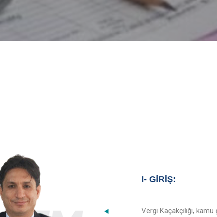
dly
I- GİRİŞ:
Vergi Kaçakçılığı, kamu g