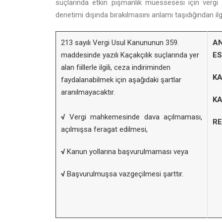
suçlarında etkin pişmanlık müessesesi için verg
denetimi dışında bırakılmasını anlamı taşıdığından il
213 sayılı Vergi Usul Kanununun 359.
AN
maddesinde yazılı Kaçakçılık suçlarında yer
E
alan fiillerle ilgili, ceza indiriminden
K
faydalanabilmek için aşağıdaki şartlar
aranılmayacaktır.
KA
√
Vergi mahkemesinde dava açılmaması,
RE
açılmışsa feragat edilmesi,
√
Kanun yollarına başvurulmaması veya
√
Başvurulmuşsa vazgeçilmesi şarttır.