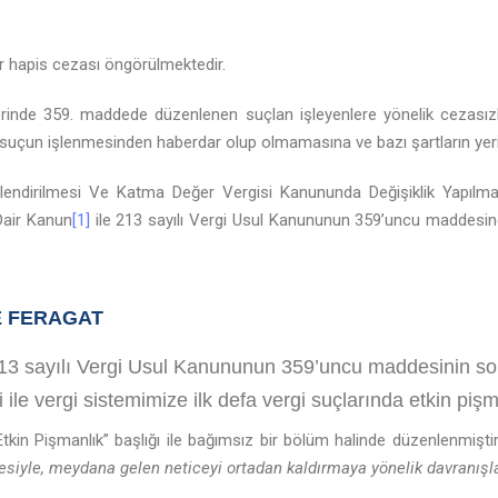
adar hapis cezası öngörülmektedir.
erinde 359. maddede düzenlenen suçlan işleyenlere yönelik cezasızlı
uçun işlenmesinden haberdar olup olmamasına ve bazı şartların yerin
rlendirilmesi Ve Katma Değer Vergisi Kanununda Değişiklik Yapıl
Dair Kanun
[1]
ile 213 sayılı Vergi Usul Kanununun 359’uncu maddesind
E FERAGAT
13 sayılı Vergi Usul Kanununun 359’uncu maddesinin so
e vergi sistemimize ilk defa vergi suçlarında etkin pişma
kin Pişmanlık” başlığı ile bağımsız bir bölüm halinde düzenlenmişti
desiyle, meydana gelen neticeyi ortadan kaldırmaya yönelik davranışl