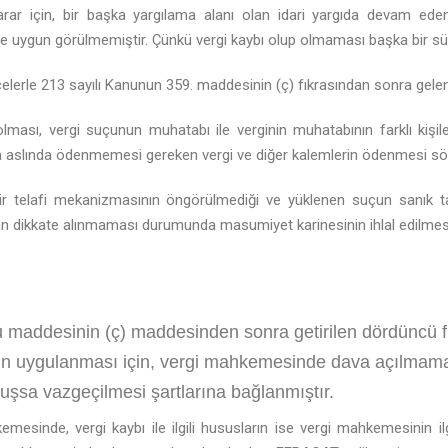
arar için, bir başka yargılama alanı olan idari yargıda devam ed
gun görülmemiştir. Çünkü vergi kaybı olup olmaması başka bir süreç 
rle 213 sayılı Kanunun 359. maddesinin (ç) fıkrasından sonra gelen
lması, vergi suçunun muhatabı ile verginin muhatabının farklı kişiler 
da aslında ödenmemesi gereken vergi ve diğer kalemlerin ödenmesi sö
bir telafi mekanizmasının öngörülmediği ve yüklenen suçun sanık ta
n dikkate alınmaması durumunda masumiyet karinesinin ihlal edilmesin
 maddesinin (ç) maddesinden sonra getirilen dördüncü f
rin uygulanması için, vergi mahkemesinde dava açılmamas
şsa vazgeçilmesi şartlarına bağlanmıştır.
hkemesinde, vergi kaybı ile ilgili hususların ise vergi mahkemesinin i