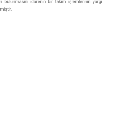
ulunmasını idarenin bir takım işlemlerinin yargı
miştir.