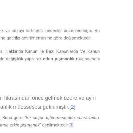
k ve cezayı hafifletici nedenler düzenlenmiştir. Bu
e getirilip getirilmemesine göre değişmektedir.
ması Hakkında Kanun İle Bazı Kanunlarda Ve Kanun
e değişiklik yapılarak
etkin pişmanlık
müessesesi
n fıkrasından önce gelmek üzere ve aynı
nlık müessesesi getirilmiştir.
[2]
r. Buna göre “B
ir suçun işlenmesinden sonra failin,
arına etkin pişmanlık
” denilmektedir.
[3]