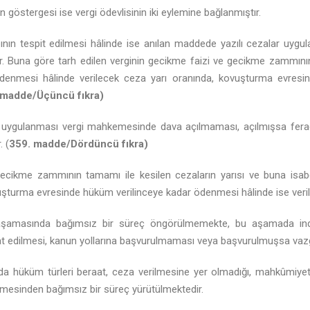
n göstergesi ise vergi ödevlisinin iki eylemine bağlanmıştır.
ının tespit edilmesi hâlinde ise anılan maddede yazılı cezalar uy
ştir. Buna göre tarh edilen verginin gecikme faizi ve gecikme zammını
nmesi hâlinde verilecek ceza yarı oranında, kovuşturma evresin
 madde/Üçüncü fıkra)
n uygulanması vergi mahkemesinde dava açılmaması, açılmışsa fera
 (
359. madde/Dördüncü fıkra)
 gecikme zammının tamamı ile kesilen cezaların yarısı ve buna i
şturma evresinde hüküm verilinceye kadar ödenmesi hâlinde ise verilec
 aşamasında bağımsız bir süreç öngörülmemekte, bu aşamada indiri
 edilmesi, kanun yollarına başvurulmaması veya başvurulmuşsa vazge
a hüküm türleri beraat, ceza verilmesine yer olmadığı, mahkûmiyet,
emesinden bağımsız bir süreç yürütülmektedir.