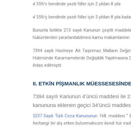
√
359/c bendinde yazılı fiiller için 2 yıldan 8 yıla
√
359/ç bendinde yazılı fiiller için 3 yıldan 8 yıla k
Bununla birlikte 213 sayılı Kanunun çeşitli maddel
hükümlerden yararlanılabilmesi kamu makamlarının s
7394 sayılı Hazineye Ait Taşınmaz Malların Değe
Hükmünde Kararnamelerde Değişiklik Yapılmasına 
ihdas edilmiştir.
II. ETKİN PİŞMANLIK MÜESSESESİND
7394 sayılı Kanunun 4’üncü maddesi ile 2
kanununa eklenen geçici 34’üncü maddesi il
5237 Sayılı Türk Ceza Kanununun
168. maddesi “ Et
herhangi bir dış etken bulunmaksızın kendi hür ira