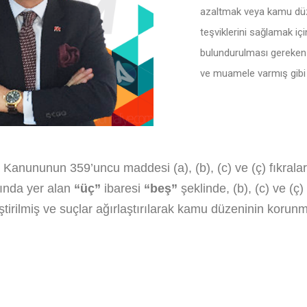
azaltmak veya kamu düze
teşviklerini sağlamak iç
bulundurulması gereken 
ve muamele varmış gibi g
 Kanununun 359’uncu maddesi (a), (b), (c) ve (ç) fıkraların
ında yer alan
“üç”
ibaresi
“beş”
şeklinde, (b), (c) ve (ç)
tirilmiş ve suçlar ağırlaştırılarak kamu düzeninin korun