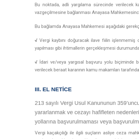
Bu noktada, adli yargılama sürecinde verilecek k
vazgeçilmesine bağlanması Anayasa Mahkemesince uy
Bu bağlamda Anayasa Mahkemesi aşağıdaki gerekçele
√
Vergi kaybını doğuracak ilave fiilin işlenmemiş o
yapılması gibi ihtimallerin gerçekleşmesi durumun
√
İdari ve/veya yargısal başvuru yolu biçiminde 
verilecek beraat kararının kamu makamları tarafında
III. EL NETİCE
213 sayılı Vergi Usul Kanununun 359’uncu
yararlanmak ve cezayı hafifleten nedenle
yollarına başvurulmaması veya başvurulmu
Vergi kaçakçılığı ile ilgili suçların asliye ceza ma