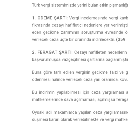
Türk vergi sistemimizde yerini bulan etkin pişmanlığı
1. ÖDEME ŞARTI:
Vergi incelemesinde vergi kayb
fıkrasında cezayı hafifletici nedenlere yer verilmi
eden gecikme zammının soruşturma evresinde öde
verilecek ceza üçte bir oranında indirilecektir.
(359.
2. FERAGAT ŞARTI:
Cezayı hafifleten nedenleri
başvurulmuşsa vazgeçilmesi şartlarına bağlanmıştır.
Buna göre tarh edilen verginin gecikme faizi ve
ödenmesi hâlinde verilecek ceza yarı oranında, kovu
Bu indirimin yapılabilmesi için ceza yargılaması
mahkemelerinde dava açılmaması, açılmışsa feragat
Oysaki adli makamlarca yapılan ceza yargılamasınd
düşmesi kararı olarak verilebilmekte ve vergi mahk