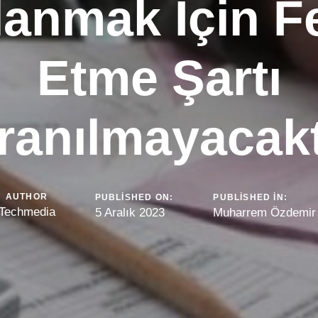
lanmak İçin F
Etme Şartı
ranılmayacakt
AUTHOR
PUBLISHED ON:
PUBLISHED IN:
Techmedia
5 Aralık 2023
Muharrem Özdemir 