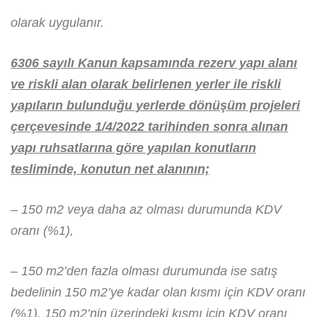
olarak uygulanır.
6306 sayılı Kanun kapsamında rezerv yapı alanı
ve riskli alan olarak belirlenen yerler ile riskli
yapıların bulunduğu yerlerde dönüşüm projeleri
çerçevesinde 1/4/2022 tarihinden sonra alınan
yapı ruhsatlarına göre yapılan konutların
tesliminde, konutun net alanının;
– 150 m2 veya daha az olması durumunda KDV
oranı (%1),
– 150 m2’den fazla olması durumunda ise satış
bedelinin 150 m2’ye kadar olan kısmı için KDV oranı
(%1), 150 m2’nin üzerindeki kısmı için KDV oranı