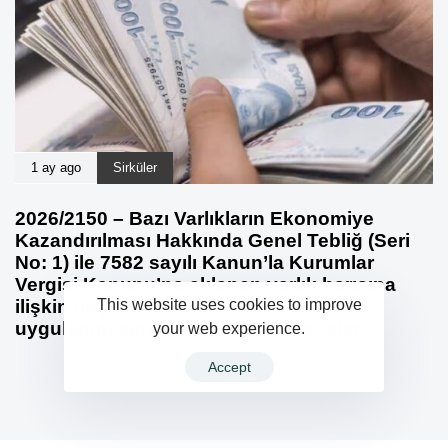
1 ay ago
Sirküler
2026/2150 – Bazı Varlıkların Ekonomiye
Kazandırılması Hakkında Genel Tebliğ (Seri
No: 1) ile 7582 sayılı Kanun’la Kurumlar
Vergisi Kanunu’na eklenen varlık barışına
This website uses cookies to improve
ilişkin geçici 19 uncu maddenin
uygulanmasına ilişkin usul ve esaslar
your web experience.
Accept