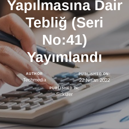
Yapılmasına Dair
Tebliğ (Seri
No:41)
Yayımlandı
AUTHOR
PUBLISHED ON:
Techmedia
22 Nisan 2022
PUBLISHED IN:
Sirküler