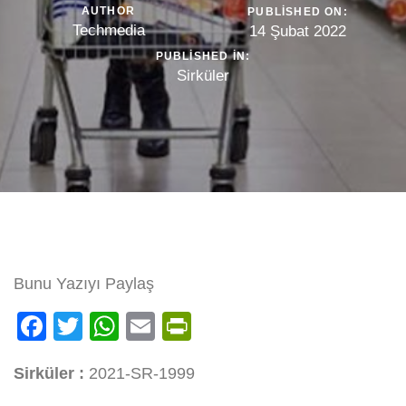
AUTHOR
PUBLISHED ON:
Techmedia
14 Şubat 2022
PUBLISHED IN:
Sirküler
Bunu Yazıyı Paylaş
Facebook
Twitter
WhatsApp
Email
PrintFriendly
Sirküler :
2021-SR-1999