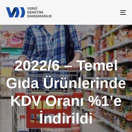
To
na
2022/6 – Temel
Gıda Ürünlerinde
KDV Oranı %1’e
İndirildi