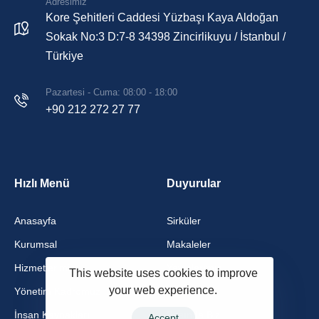
Adresimiz
Kore Şehitleri Caddesi Yüzbaşı Kaya Aldoğan
Sokak No:3 D:7-8 34398 Zincirlikuyu / İstanbul /
Türkiye
Pazartesi - Cuma: 08:00 - 18:00
+90 212 272 27 77
Hızlı Menü
Duyurular
Anasayfa
Sirküler
Kurumsal
Makaleler
Hizmetlerimiz
Yayınlarımız
This website uses cookies to improve
your web experience.
Yönetim Kadromuz
Videolar
İnsan Kaynakları
Basında Biz
Accept