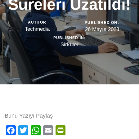
Süreleri Uzatıldı!
AUTHOR
PUBLISHED ON:
Techmedia
26 Mayıs 2023
PUBLISHED IN:
Sirküler
Bunu Yazıyı Paylaş
Facebook
Twitter
WhatsApp
Email
PrintFriendly