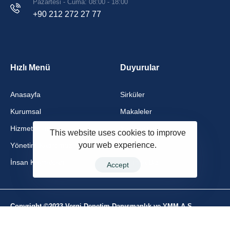
Pazartesi - Cuma: 08:00 - 18:00
+90 212 272 27 77
Hızlı Menü
Duyurular
Anasayfa
Sirküler
Kurumsal
Makaleler
Hizmetlerimiz
Yayınlarımız
This website uses cookies to improve
your web experience.
Yönetim Kadromuz
Videolar
İnsan Kaynakları
Basında Biz
Accept
Copyright ©2023 Vergi Denetim Danışmanlık ve YMM A.Ş.