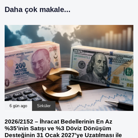
Daha çok makale...
6 gün ago
Sirküler
2026/2152 – İhracat Bedellerinin En Az
%35’inin Satışı ve %3 Döviz Dönüşüm
Desteğinin 31 Ocak 2027’ye Uzatılması ile