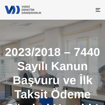
To
na
2023/2018 – 7440
Sayılı Kanun
Başvuru ve İlk
Taksit Ödeme