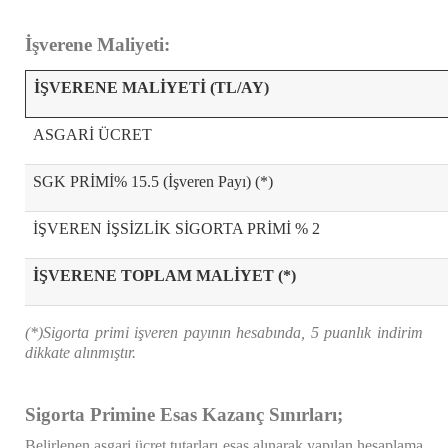
İşverene Maliyeti:
İŞVERENE MALİYETİ (TL/AY)
ASGARİ ÜCRET
SGK PRİMİ% 15.5 (İşveren Payı) (*)
İŞVEREN İŞSİZLİK SİGORTA PRİMİ % 2
İŞVERENE TOPLAM MALİYET (*)
(*)Sigorta primi işveren payının hesabında, 5 puanlık indirim
dikkate alınmıştır.
Sigorta Primine Esas Kazanç Sınırları;
Belirlenen asgari ücret tutarları esas alınarak yapılan hesaplama