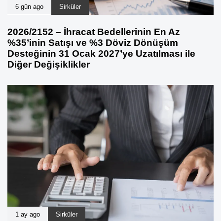
6 gün ago
Sirküler
2026/2152 – İhracat Bedellerinin En Az
%35’inin Satışı ve %3 Döviz Dönüşüm
Desteğinin 31 Ocak 2027’ye Uzatılması ile
Diğer Değişiklikler
1 ay ago
Sirküler