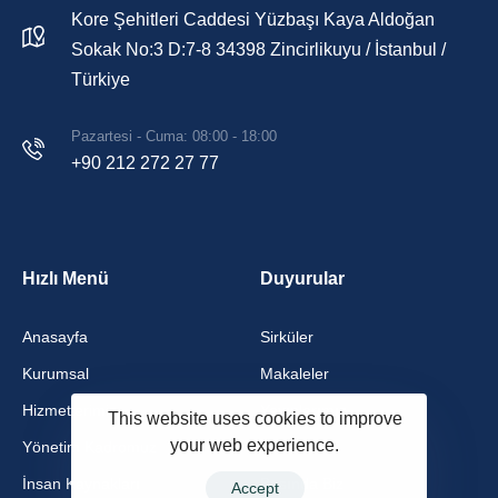
Kore Şehitleri Caddesi Yüzbaşı Kaya Aldoğan
Sokak No:3 D:7-8 34398 Zincirlikuyu / İstanbul /
Türkiye
Pazartesi - Cuma: 08:00 - 18:00
+90 212 272 27 77
Hızlı Menü
Duyurular
Anasayfa
Sirküler
Kurumsal
Makaleler
Hizmetlerimiz
Yayınlarımız
This website uses cookies to improve
your web experience.
Yönetim Kadromuz
Videolar
İnsan Kaynakları
Basında Biz
Accept