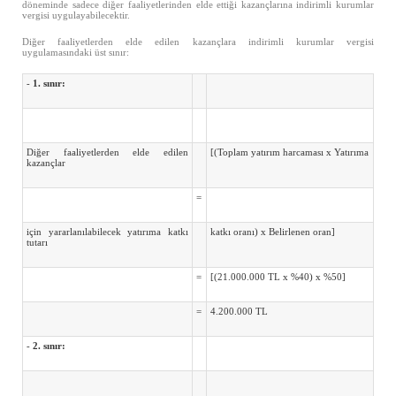
döneminde sadece diğer faaliyetlerinden elde ettiği kazançlarına indirimli kurumlar
vergisi uygulayabilecektir.
Diğer faaliyetlerden elde edilen kazançlara indirimli kurumlar vergisi
uygulamasındaki üst sınır:
-
1. sınır:
Diğer faaliyetlerden elde edilen
[(Toplam yatırım harcaması x Yatırıma
kazançlar
=
için yararlanılabilecek yatırıma katkı
katkı oranı) x Belirlenen oran]
tutarı
=
[(21.000.000 TL x %40) x %50]
=
4.200.000 TL
-
2. sınır: