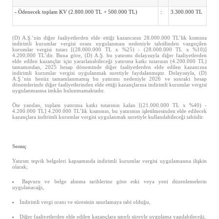
- Ödenecek toplam KV (2.800.000 TL + 500.000 TL)
:
3.300.000 TL
(D) A.Ş.’nin diğer faaliyetlerden elde ettiği kazancının 28.000.000 TL’lik kısmına
indirimli kurumlar vergisi oranı uygulanması nedeniyle tahsilinden vazgeçilen
kurumlar vergisi tutarı [(28.000.000 TL x %25) - (28.000.000 TL x %10)]
4.200.000 TL’dir. Buna göre, (D) A.Ş. bu yatırımı dolayısıyla diğer faaliyetlerden
elde edilen kazançlar için yararlanabileceği yatırıma katkı tutarının (4.200.000 TL)
tamamından, 2025 hesap döneminde diğer faaliyetlerden elde edilen kazancına
indirimli kurumlar vergisi uygulanmak suretiyle faydalanmıştır. Dolayısıyla, (D)
A.Ş.’nin henüz tamamlanmamış bu yatırımı nedeniyle 2026 ve sonraki hesap
dönemlerinde diğer faaliyetlerinden elde ettiği kazançlarına indirimli kurumlar vergisi
uygulanmasına imkân bulunmamaktadır.
Öte yandan, toplam yatırıma katkı tutarının kalan [(21.000.000 TL x %40) -
4.200.000 TL] 4.200.000 TL’lik kısmının, bu yatırımın işletilmesinden elde edilecek
kazançlara indirimli kurumlar vergisi uygulanmak suretiyle kullanılabileceği tabiidir.
Sonuç
Yatırım teşvik belgeleri kapsamında indirimli kurumlar vergisi uygulamasına ilişkin
olarak;
Başvuru ve belge alınma tarihlerine göre eski veya yeni düzenlemelerin
uygulanacağı,
İndirimli vergi oranı ve süresinin sınırlamaya tabi olduğu,
Diğer faaliyetlerden elde edilen kazançlara sınırlı süreyle uygulama yapılabileceği,