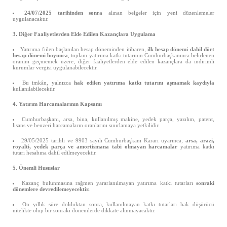
24/07/2025 tarihinden sonra
alınan belgeler için yeni düzenlemeler
uygulanacaktır.
3. Diğer Faaliyetlerden Elde Edilen Kazançlara Uygulama
Yatırıma fiilen başlanılan hesap döneminden itibaren,
ilk hesap dönemi dahil dört
hesap dönemi boyunca
, toplam yatırıma katkı tutarının Cumhurbaşkanınca belirlenen
oranını geçmemek üzere, diğer faaliyetlerden elde edilen kazançlara da indirimli
kurumlar vergisi uygulanabilecektir.
Bu imkân, yalnızca
hak edilen yatırıma katkı tutarını aşmamak kaydıyla
kullanılabilecektir.
4. Yatırım Harcamalarının Kapsamı
Cumhurbaşkanı, arsa, bina, kullanılmış makine, yedek parça, yazılım, patent,
lisans ve benzeri harcamaların oranlarını sınırlamaya yetkilidir.
29/05/2025 tarihli ve 9903 sayılı Cumhurbaşkanı Kararı uyarınca,
arsa, arazi,
royalti, yedek parça ve amortismana tabi olmayan harcamalar
yatırıma katkı
tutarı hesabına dahil edilmeyecektir.
5. Önemli Hususlar
Kazanç bulunmasına rağmen yararlanılmayan yatırıma katkı tutarları
sonraki
dönemlere devredilemeyecektir.
On yıllık süre dolduktan sonra, kullanılmayan katkı tutarları hak düşürücü
nitelikte olup bir sonraki dönemlerde dikkate alınmayacaktır.