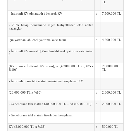
TL
- İndirimli KV olmasaydı ödenecek KV
:
7.500.000 TL
- 2025 hesap döneminde diğer faaliyetlerden elde edilen
kazançlar
için yararlanılabilecek yatırıma katkı tutarı
:
4.200.000 TL
- İndirimli KV matrahı [Yararlanılabilecek yatırıma katkı tutarı
/
(KV oranı - İndirimli KV oranı)] = [4.200.000 TL / (%25 -
:
28.000.000
%10)]
TL
- İndirimli orana tabi matrah üzerinden hesaplanan KV
(28.000.000 TL x %10)
:
2.800.000 TL
- Genel orana tabi matrah (30.000.000 TL – 28.000.000 TL)
:
2.000.000 TL
- Genel orana tabi matrah üzerinden hesaplanan
KV (2.000.000 TL x %25)
:
500.000 TL