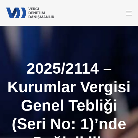
To
na
2025/2114 –
Kurumlar Vergisi
Genel Tebliği
(Seri No: 1)’nde