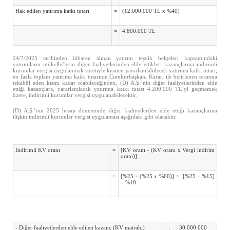
Hak edilen yatırıma katkı tutarı
=
(12.000.000 TL x %40)
=
4.800.000 TL
24/7/2025 tarihinden itibaren alınan yatırım teşvik belgeleri kapsamındaki
yatırımların mükelleflerin diğer faaliyetlerinden elde ettikleri kazançlarına indirimli
kurumlar vergisi uygulanmak suretiyle kısmen yararlanılabilecek yatırıma katkı tutarı,
en fazla toplam yatırıma katkı tutarının Cumhurbaşkanı Kararı ile belirlenen oranına
tekabül eden kısmı kadar olabileceğinden, (D) A.Ş.’nin diğer faaliyetlerinden elde
ettiği kazançlara, yararlanılacak yatırıma katkı tutarı 4.200.000 TL’yi geçmemek
üzere, indirimli kurumlar vergisi uygulanabilecektir.
(D) A.Ş.’nin 2025 hesap döneminde diğer faaliyetlerden elde ettiği kazançlarına
ilişkin indirimli kurumlar vergisi uygulaması aşağıdaki gibi olacaktır.
İndirimli KV oranı
=
[KV oranı - (KV oranı x Vergi indirim
oranı)]
=
[%25 - (%25 x %60)] = [%25 - %15]
= %10
- Diğer faaliyetlerden elde edilen kazanç (KV matrahı)
:
30.000.000