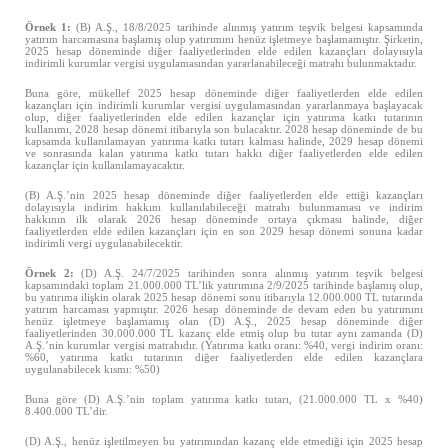
Örnek 1:
(B) A.Ş., 18/8/2025 tarihinde alınmış yatırım teşvik belgesi kapsamında
yatırım harcamasına başlamış olup yatırımını henüz işletmeye başlamamıştır. Şirketin,
2025 hesap döneminde diğer faaliyetlerinden elde edilen kazançları dolayısıyla
indirimli kurumlar vergisi uygulamasından yararlanabileceği matrahı bulunmaktadır.
Buna göre, mükellef 2025 hesap döneminde diğer faaliyetlerden elde edilen
kazançları için indirimli kurumlar vergisi uygulamasından yararlanmaya başlayacak
olup, diğer faaliyetlerinden elde edilen kazançlar için yatırıma katkı tutarının
kullanımı, 2028 hesap dönemi itibarıyla son bulacaktır. 2028 hesap döneminde de bu
kapsamda kullanılamayan yatırıma katkı tutarı kalması halinde, 2029 hesap dönemi
ve sonrasında kalan yatırıma katkı tutarı hakkı diğer faaliyetlerden elde edilen
kazançlar için kullanılamayacaktır.
(B) A.Ş.’nin 2025 hesap döneminde diğer faaliyetlerden elde ettiği kazançları
dolayısıyla indirim hakkını kullanılabileceği matrahı bulunmaması ve indirim
hakkının ilk olarak 2026 hesap döneminde ortaya çıkması halinde, diğer
faaliyetlerden elde edilen kazançları için en son 2029 hesap dönemi sonuna kadar
indirimli vergi uygulanabilecektir.
Örnek 2:
(D) A.Ş. 24/7/2025 tarihinden sonra alınmış yatırım teşvik belgesi
kapsamındaki toplam 21.000.000 TL’lik yatırımına 2/9/2025 tarihinde başlamış olup,
bu yatırıma ilişkin olarak 2025 hesap dönemi sonu itibarıyla 12.000.000 TL tutarında
yatırım harcaması yapmıştır. 2026 hesap döneminde de devam eden bu yatırımını
henüz işletmeye başlamamış olan (D) A.Ş., 2025 hesap döneminde diğer
faaliyetlerinden 30.000.000 TL kazanç elde etmiş olup bu tutar aynı zamanda (D)
A.Ş.’nin kurumlar vergisi matrahıdır. (Yatırıma katkı oranı: %40, vergi indirim oranı:
%60, yatırıma katkı tutarının diğer faaliyetlerden elde edilen kazançlara
uygulanabilecek kısmı: %50)
Buna göre (D) A.Ş.’nin toplam yatırıma katkı tutarı, (21.000.000 TL x %40)
8.400.000 TL’dir.
(D) A.Ş., henüz işletilmeyen bu yatırımından kazanç elde etmediği için 2025 hesap