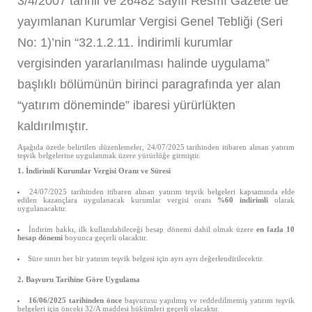
3/4/2007 tarihli ve 26482 sayılı Resmî Gazete de
yayımlanan Kurumlar Vergisi Genel Tebliği (Seri
No: 1)’nin “32.1.2.11. İndirimli kurumlar
vergisinden yararlanılması halinde uygulama”
başlıklı bölümünün birinci paragrafında yer alan
“yatırım döneminde” ibaresi yürürlükten
kaldırılmıştır.
Aşağıda özetle belirtilen düzenlemeler, 24/07/2025 tarihinden itibaren alınan yatırım
teşvik belgelerine uygulanmak üzere yürürlüğe girmiştir.
1. İndirimli Kurumlar Vergisi Oranı ve Süresi
24/07/2025 tarihinden itibaren alınan yatırım teşvik belgeleri kapsamında elde
edilen kazançlara uygulanacak kurumlar vergisi oranı
%60 indirimli
olarak
uygulanacaktır.
İndirim hakkı, ilk kullanılabileceği hesap dönemi dahil olmak üzere
en fazla 10
hesap dönemi
boyunca geçerli olacaktır.
Süre sınırı her bir yatırım teşvik belgesi için ayrı ayrı değerlendirilecektir.
2. Başvuru Tarihine Göre Uygulama
16/06/2025 tarihinden önce
başvurusu yapılmış ve reddedilmemiş yatırım teşvik
belgeleri için önceki 32/A maddesi hükümleri geçerli olacaktır.