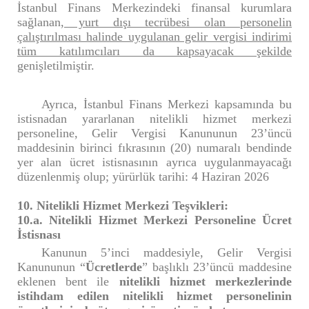
İstanbul Finans Merkezindeki finansal kurumlara
sağlanan
, yurt dışı tecrübesi olan personelin
çalıştırılması halinde uygulanan gelir vergisi indirimi
tüm katılımcıları da kapsayacak şekilde
genişletilmiştir.
Ayrıca, İstanbul Finans Merkezi kapsamında bu
istisnadan yararlanan nitelikli hizmet merkezi
personeline, Gelir Vergisi Kanununun 23’üncü
maddesinin birinci fıkrasının (20) numaralı bendinde
yer alan ücret istisnasının ayrıca uygulanmayacağı
düzenlenmiş olup; yürürlük tarihi: 4 Haziran 2026
10. Nitelikli Hizmet Merkezi Teşvikleri:
10.a. Nitelikli Hizmet Merkezi Personeline Ücret
İstisnası
Kanunun 5’inci maddesiyle, Gelir Vergisi
Kanununun “
Ücretlerde
” başlıklı 23’üncü maddesine
eklenen bent ile
nitelikli hizmet merkezlerinde
istihdam edilen nitelikli hizmet personelinin