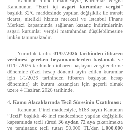
Kanunun 9’uncu maddesiyle, Kurumlar Vergisi
Kanununun “
Yurt içi asgari kurumlar vergisi
”
başlıklı 32/C maddesinde yapılan değişiklik ile transit
ticaret, nitelikli hizmet merkezi ve İstanbul Finans
Merkezi kapsamında sağlanan kazanç indirimlerinin
asgari kurumlar vergisi matrahından düşülebilmesine
imkân tanınmaktadır.
Yürürlük tarihi:
01/07/2026 tarihinden itibaren
verilmesi gereken beyannamelerden başlamak
ve
01/01/2026 tarihinden itibaren başlayan vergilendirme
dönemine (özel hesap dönemi tayin edilen kurumlar
için 1/1/2026 tarihinden itibaren başlayan hesap
dönemine) ait kurum kazançları için geçerli olmak
üzere 4 Haziran 2026 tarihinde.
4. Kamu Alacaklarında Tecil Süresinin Uzatılması:
Kanunun 1’inci maddesiyle, 6183 sayılı Kanunun
“
Tecil
” başlıklı 48 inci maddesinde yapılan değişiklik
kapsamında tecil süresi
36 aydan 72 aya
çıkarılmakta
ve teminatsız tecil tutarı 50.000 TL’den
1.000.000