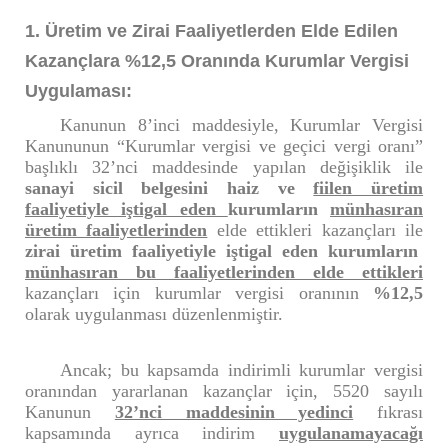
1. Üretim ve Zirai Faaliyetlerden Elde Edilen
Kazançlara %12,5 Oranında Kurumlar Vergisi
Uygulaması:
Kanunun 8’inci maddesiyle, Kurumlar Vergisi
Kanununun “Kurumlar vergisi ve geçici vergi oranı”
başlıklı 32’nci maddesinde yapılan değişiklik ile
sanayi sicil belgesini haiz ve
fiilen üretim
faaliyetiyle iştigal eden
kurumların
münhasıran
üretim faaliyetlerinden
elde ettikleri kazançları ile
zirai üretim faaliyetiyle iştigal eden kurumların
münhasıran bu faaliyetlerinden elde ettikleri
kazançları için kurumlar vergisi oranının
%12,5
olarak uygulanması düzenlenmiştir.
Ancak; bu kapsamda indirimli kurumlar vergisi
oranından yararlanan kazançlar için, 5520 sayılı
Kanunun
32’nci maddesinin yedinci
fıkrası
kapsamında ayrıca indirim
uygulanamayacağı