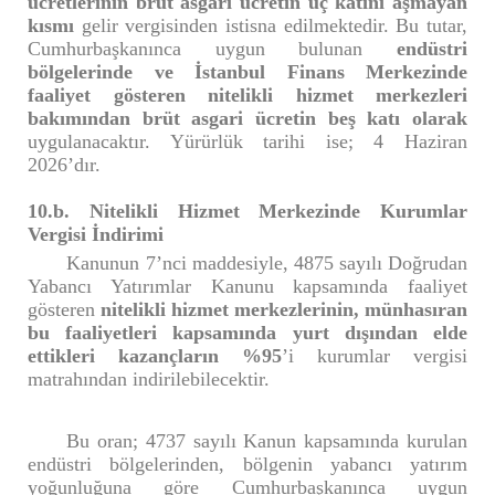
ücretlerinin brüt asgari ücretin üç katını aşmayan
kısmı
gelir vergisinden istisna edilmektedir. Bu tutar,
Cumhurbaşkanınca uygun bulunan
endüstri
bölgelerinde ve İstanbul Finans Merkezinde
faaliyet gösteren nitelikli hizmet merkezleri
bakımından brüt asgari ücretin beş katı olarak
uygulanacaktır. Yürürlük tarihi ise; 4 Haziran
2026’dır.
10.b. Nitelikli Hizmet Merkezinde Kurumlar
Vergisi İndirimi
Kanunun 7’nci maddesiyle, 4875 sayılı Doğrudan
Yabancı Yatırımlar Kanunu kapsamında faaliyet
gösteren
nitelikli hizmet merkezlerinin, münhasıran
bu faaliyetleri kapsamında yurt dışından elde
ettikleri kazançların %95
’i kurumlar vergisi
matrahından indirilebilecektir.
Bu oran; 4737 sayılı Kanun kapsamında kurulan
endüstri bölgelerinden, bölgenin yabancı yatırım
yoğunluğuna göre Cumhurbaşkanınca uygun