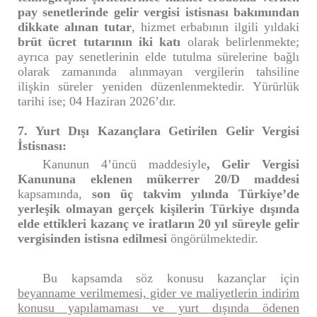
pay senetlerinde gelir vergisi istisnası bakımından
dikkate alınan tutar
, hizmet erbabının ilgili yıldaki
brüt ücret tutarının iki katı
olarak belirlenmekte;
ayrıca pay senetlerinin elde tutulma sürelerine bağlı
olarak zamanında alınmayan vergilerin tahsiline
ilişkin süreler yeniden düzenlenmektedir. Yürürlük
tarihi ise; 04 Haziran 2026’dır.
7. Yurt Dışı Kazançlara Getirilen Gelir Vergisi
İstisnası:
Kanunun 4’üncü maddesiyle
, Gelir Vergisi
Kanununa eklenen mükerrer 20/D maddesi
kapsamında,
son üç takvim yılında Türkiye’de
yerleşik olmayan gerçek kişilerin Türkiye dışında
elde ettikleri kazanç ve iratların 20 yıl süreyle gelir
vergisinden istisna edilmesi
öngörülmektedir.
Bu kapsamda söz konusu kazançlar için
beyanname verilmemesi, gider ve maliyetlerin indirim
konusu yapılamaması ve yurt dışında ödenen