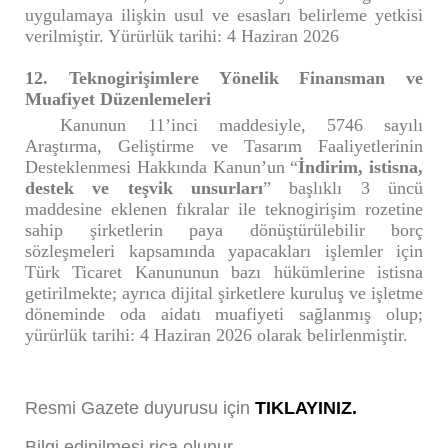
uygulamaya ilişkin usul ve esasları belirleme yetkisi
verilmiştir. Yürürlük tarihi: 4 Haziran 2026
12. Teknogirişimlere Yönelik Finansman ve
Muafiyet Düzenlemeleri
Kanunun 11’inci maddesiyle, 5746 sayılı
Araştırma, Geliştirme ve Tasarım Faaliyetlerinin
Desteklenmesi Hakkında Kanun’un “
İndirim, istisna,
destek ve teşvik unsurları
” başlıklı 3 üncü
maddesine eklenen fıkralar ile teknogirişim rozetine
sahip şirketlerin paya dönüştürülebilir borç
sözleşmeleri kapsamında yapacakları işlemler için
Türk Ticaret Kanununun bazı hükümlerine istisna
getirilmekte; ayrıca dijital şirketlere kuruluş ve işletme
döneminde oda aidatı muafiyeti sağlanmış olup;
yürürlük tarihi: 4 Haziran 2026 olarak belirlenmiştir.
Resmi Gazete duyurusu için
TIKLAYINIZ.
Bilgi edinilmesi rica olunur.