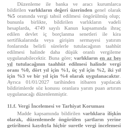
Düzenleme ile banka ve aracı kurumlarca
bildirilen
varlıkların değeri üzerinden
genel olarak
%5
oranında vergi tahsil edilmesi öngörülmüş olup;
bununla birlikte, bildirilen varlıkların vadeli
hesaplarda, 4749 sayılı Kanun kapsamında ihraç
edilen devlet iç borçlanma senetleri ile kira
sertifikalarında veya girişim sermayesi yatırım
fonlarında belirli sürelerle tutulacağının taahhüt
edilmesi halinde daha düşük oranlı vergileme
uygulanabilecektir. Buna göre;
varlıkların
en az beş
yıl
tutulacağının taahhüt edilmesi halinde vergi
oranı %0, dört yıl için %1, üç yıl için %2, iki yıl
için %3 ve bir yıl için %4 olarak uygulanacaktır
.
Ayrıca 01/01/2027 tarihinden itibaren yapılacak
bildirimlerde söz konusu oranlara yarım puan artırım
uygulanacağı düzenlenmiştir.
11.f. Vergi İncelemesi ve Tarhiyat Koruması
Madde kapsamında bildirilen
varlıklara ilişkin
olarak, düzenlemede öngörülen şartların yerine
getirilmesi kaydıyla hiçbir suretle vergi incelemesi