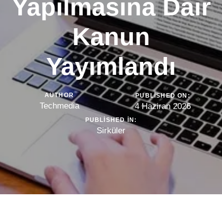
Yapılmasına Dair
Kanun
Yayımlandı
AUTHOR
PUBLISHED ON:
Techmedia
4 Haziran 2026
PUBLISHED IN:
Sirküler