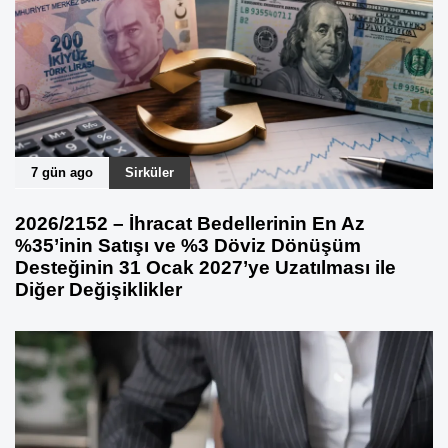
7 gün ago
Sirküler
2026/2152 – İhracat Bedellerinin En Az
%35’inin Satışı ve %3 Döviz Dönüşüm
Desteğinin 31 Ocak 2027’ye Uzatılması ile
Diğer Değişiklikler