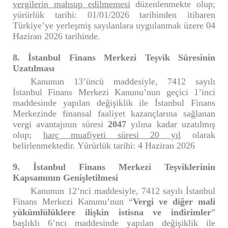
vergilerin mahsup edilmemesi
düzenlenmekte olup;
yürürlük tarihi: 01/01/2026 tarihinden itibaren
Türkiye’ye yerleşmiş sayılanlara uygulanmak üzere 04
Haziran 2026 tarihinde.
8. İstanbul Finans Merkezi Teşvik Süresinin
Uzatılması
Kanunun 13’üncü maddesiyle, 7412 sayılı
İstanbul Finans Merkezi Kanunu’nun geçici 1’inci
maddesinde yapılan değişiklik ile İstanbul Finans
Merkezinde finansal faaliyet kazançlarına sağlanan
vergi avantajının süresi
2047
yılına kadar uzatılmış
olup;
harç muafiyeti süresi 20 yıl
olarak
belirlenmektedir. Yürürlük tarihi: 4 Haziran 2026
9. İstanbul Finans Merkezi Teşviklerinin
Kapsamının Genişletilmesi
Kanunun 12’nci maddesiyle, 7412 sayılı İstanbul
Finans Merkezi Kanunu’nun “
Vergi ve diğer mali
yükümlülüklere ilişkin istisna ve indirimler
”
başlıklı 6’ncı maddesinde yapılan değişiklik ile