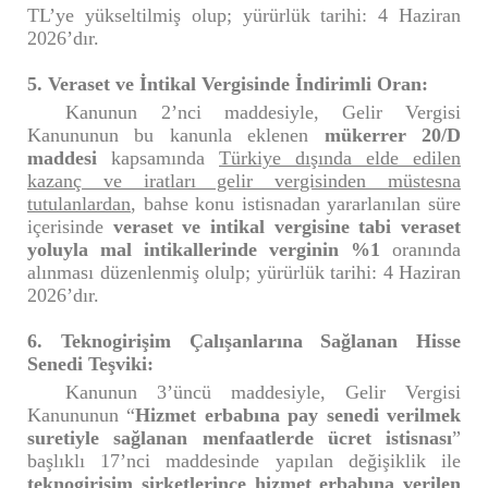
TL’ye yükseltilmiş olup; yürürlük tarihi: 4 Haziran
2026’dır.
5. Veraset ve İntikal Vergisinde İndirimli Oran:
Kanunun 2’nci maddesiyle, Gelir Vergisi
Kanununun bu kanunla eklenen
mükerrer 20/D
maddesi
kapsamında
Türkiye dışında elde edilen
kazanç ve iratları gelir vergisinden müstesna
tutulanlardan
, bahse konu istisnadan yararlanılan süre
içerisinde
veraset ve intikal vergisine tabi veraset
yoluyla mal intikallerinde verginin %1
oranında
alınması düzenlenmiş olulp; yürürlük tarihi: 4 Haziran
2026’dır.
6. Teknogirişim Çalışanlarına Sağlanan Hisse
Senedi Teşviki:
Kanunun 3’üncü maddesiyle, Gelir Vergisi
Kanununun “
Hizmet erbabına pay senedi verilmek
suretiyle sağlanan menfaatlerde ücret istisnası
”
başlıklı 17’nci maddesinde yapılan değişiklik ile
teknogirişim şirketlerince hizmet erbabına verilen